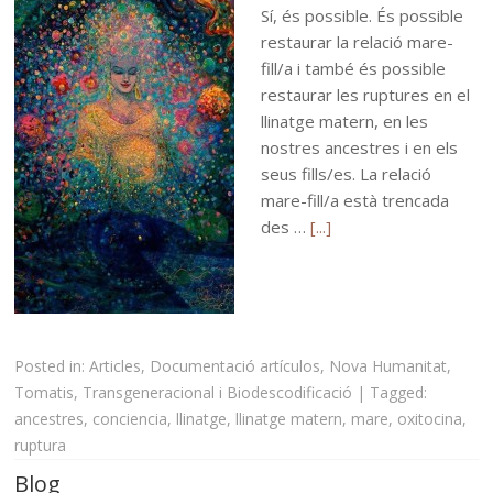
Sí, és possible. És possible
restaurar la relació mare-
fill/a i també és possible
restaurar les ruptures en el
llinatge matern, en les
nostres ancestres i en els
seus fills/es. La relació
mare-fill/a està trencada
des …
[...]
Posted in:
Articles
,
Documentació artículos
,
Nova Humanitat
,
Tomatis
,
Transgeneracional i Biodescodificació
|
Tagged:
ancestres
,
conciencia
,
llinatge
,
llinatge matern
,
mare
,
oxitocina
,
ruptura
Blog