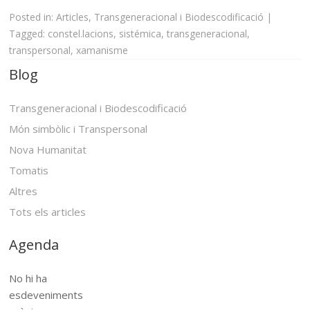
Posted in:
Articles
,
Transgeneracional i Biodescodificació
|
Tagged:
constel.lacions
,
sistémica
,
transgeneracional
,
transpersonal
,
xamanisme
Blog
Transgeneracional i Biodescodificació
Món simbòlic i Transpersonal
Nova Humanitat
Tomatis
Altres
Tots els articles
Agenda
No hi ha
esdeveniments